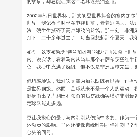
的故事，却总能让我这个老球迷热泪盈眶。
2002年韩日世界杯，那支初登世界舞台的塞内加尔
世界。我记得当时坐在电视机前，看着迪乌夫、法
法，硬生生撕碎了高卢雄鸡的防线。那一刻，非洲足
灯下。二十多年过去了，每当回想起那个夏天，我
如今，这支被称为“特兰加雄狮”的队伍再次踏上世
内。说实话，看着马内从当年那个在萨尔茨堡红牛
心，我心中充满了感慨。他不仅是非洲足球先生，
但坦率地说，我对这支塞内加尔队既有期待，也有
是世界顶级。然而，足球从来不是一个人的运动。
挺身而出？库利巴利领衔的后防线确实堪称非洲最
定球队能走多远。
更让我揪心的是，马内刚刚从伤病中恢复。作为一
运动员的影响。马内还能像巅峰时期那样冲刺吗？
心头的问号。