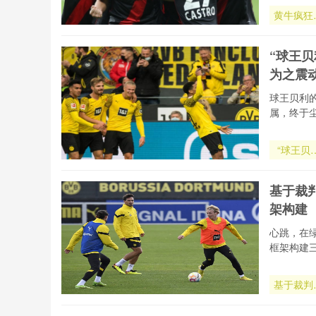
黄牛疯狂
作总决赛
票
“球王
为之震动
球王贝利
属，终于
“球王贝
临终预言
获证实
基于裁
2026世
架构建
杯归属已
心跳，在
框架构建
基于裁判
心率的
2026世