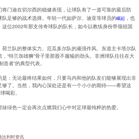
门将门迪在切尔西的稳健表现，让球队有了一道可靠的最后防
球队足够的战术选择。年轻一代如萨尔、迪亚等球员的
，也
崛起
这位2002年那支传奇球队的队长，如今以教练身份带领祖国
。荷兰队的整体实力、厄瓜多尔队的顽强作风、东道主卡塔尔队
，“特兰加雄狮”骨子里那股不服输的劲头。非洲球队往往在大
制造者”的典型代表。
的是：无论最终结果如何，只要马内和他的队友们能够展现出非
足够了。当然，我内心深处还是有一个小小的期待——希望这
足球喝彩。
那抹绿色一定会再次点燃我们心中对足球最纯粹的热爱。
敌比利时资讯