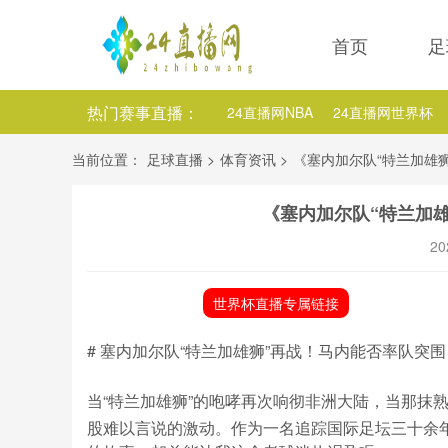
首页
足
热门赛事直播：
24直播网NBA
24直播网世界杯
24直播网中超
24直播网法乙
当前位置：
足球直播
>
体育资讯
>
《塞内加尔队“特兰加雄
24直播网NBA国王
24直播网NB
《塞内加尔队“特兰加
24直播网NBA独行侠
20
世界杯直播专属链接
# 塞内加尔队“特兰加雄狮”再战！马内能否率队突围
当“特兰加雄狮”的咆哮再次响彻非洲大陆，当那抹
股难以言说的激动。作为一名追踪国际足坛三十余