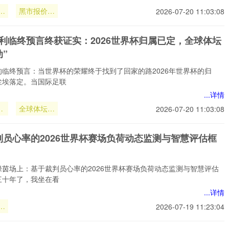
炒
黑市报价飙
2026-07-20 11:03:08
门
升至10万
美元以上
贝利临终预言终获证实：2026世界杯归属已定，全球体坛
”
的临终预言：当世界杯的荣耀终于找到了回家的路2026年世界杯的归
尘埃落定。当国际足联
...详情
利
全球体坛为
2026-07-20 11:03:08
终
之震动”
：
判员心率的2026世界杯赛场负荷动态监测与智慧评估框
界
定
绿茵场上：基于裁判员心率的2026世界杯赛场负荷动态监测与智慧评估
三十年了，我坐在看
...详情
员
2026-07-19 11:23:04
界