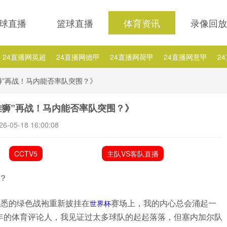
球直播
篮球直播
体育资讯
录像回放
24直播网英超
24直播网德甲
24直播网荷甲
24直播网意甲
2
24直播网西乙
24直播网英冠
24直播网日职乙
24直播网NBA排行
狮”再战！马内能否率队突围？》
A德罗赞
24直播网NBA德拉季奇
24直播网NBA热火
24直播网NB
雄狮”再战！马内能否率队突围？》
26-05-18 16:00:08
CCTV5
主队VS客队直播
？
熟悉的绿色战袍重新披挂在
赛场上，我的内心总会涌起一
世界杯
年的体育评论人，我见证过太多球队的起起落落，但塞内加尔队