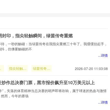
光阴封印，指尖轻触瞬间，绿茵传奇重燃
等待，一秒的触碰：当绿茵传奇在我指尖重燃三十年了。我缓缓抬起手，
颤抖，仿佛要触碰的不
...详情
阴
指尖轻触瞬
绿茵传奇重
2026-07-20 11:03:08
间
燃
狂炒作总决赛门票，黑市报价飙升至10万美元以上
黄牛”，失落的体育精神当总决赛的哨声即将吹响，属于球迷的热血与激情
，然而，今年的赛场
...详情