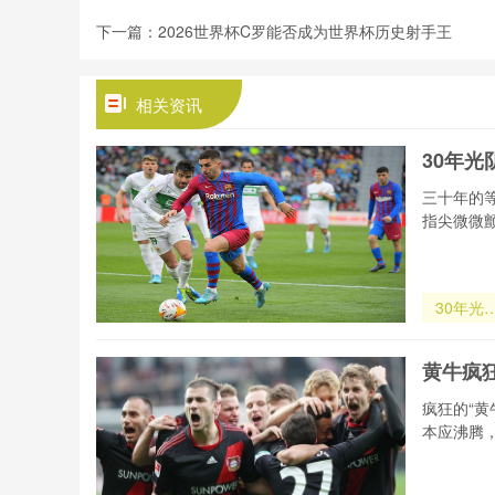
战！马内能
下一篇：
2026世界杯C罗能否成为世界杯历史射手王
否率队突
围？》
相关资讯
30年
三十年的
指尖微微
30年光
封印
黄牛疯
疯狂的“
本应沸腾