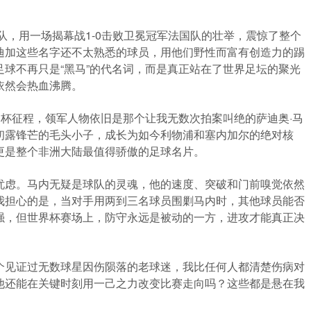
队，用一场揭幕战1-0击败卫冕冠军法国队的壮举，震惊了整个
迪加这些名字还不太熟悉的球员，用他们野性而富有创造力的踢
球不再只是“黑马”的代名词，而是真正站在了世界足坛的聚光
依然会热血沸腾。
界杯征程，领军人物依旧是那个让我无数次拍案叫绝的萨迪奥·马
初露锋芒的毛头小子，成长为如今利物浦和塞内加尔的绝对核
更是整个非洲大陆最值得骄傲的足球名片。
忧虑。马内无疑是球队的灵魂，他的速度、突破和门前嗅觉依然
我担心的是，当对手用两到三名球员围剿马内时，其他球员能否
强，但世界杯赛场上，防守永远是被动的一方，进攻才能真正决
个见证过无数球星因伤陨落的老球迷，我比任何人都清楚伤病对
他还能在关键时刻用一己之力改变比赛走向吗？这些都是悬在我