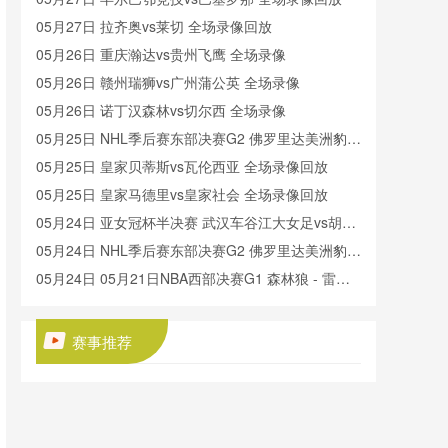
05月27日 拉齐奥vs莱切 全场录像回放
05月26日 重庆瀚达vs贵州飞鹰 全场录像
05月26日 赣州瑞狮vs广州蒲公英 全场录像
05月26日 诺丁汉森林vs切尔西 全场录像
05月25日 NHL季后赛东部决赛G2 佛罗里达美洲豹vs
卡罗莱纳飓风 全场录像回放
05月25日 皇家贝蒂斯vs瓦伦西亚 全场录像回放
05月25日 皇家马德里vs皇家社会 全场录像回放
05月24日 亚女冠杯半决赛 武汉车谷江大女足vs胡志
明市女足 全场录像回放
05月24日 NHL季后赛东部决赛G2 佛罗里达美洲豹vs
卡罗莱纳飓风 全场录像回放
05月24日 05月21日NBA西部决赛G1 森林狼 - 雷霆
全场录像
05月23日 欧联杯决赛 热刺vs曼联 全场录像回放
05月23日 广西平果vs成都蓉城 全场录像回放
赛事推荐
05月23日 陕西联合vs武汉三镇 全场录像回放
05月22日 石家庄功夫vs北京国安 全场录像
05月22日 曼城vs伯恩茅斯 全场录像回放
05月22日 大连鲲城vs长春亚泰 全场录像