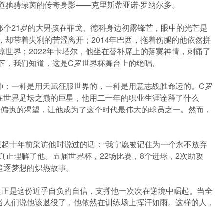
那道驰骋绿茵的传奇身影——克里斯蒂亚诺·罗纳尔多。
，那个21岁的大男孩在菲戈、德科身边初露锋芒，眼中的光芒是
，却带着失利的苦涩离开；2014年巴西，拖着伤腿的他依然拼
惊世界；2022年卡塔尔，他坐在替补席上的落寞神情，刺痛了
倒下，我们知道，这是C罗世界杯舞台上的绝唱。
种：一种是用天赋征服世界的，一种是用意志战胜命运的。C罗
在世界足坛之巅的巨星，他用二十年的职业生涯诠释了什么
乎偏执的渴望，让他成为了这个时代最伟大的球员之一。然而，
想起十年前采访他时说过的话：“我宁愿被记住为一个永不放弃
真正理解了他。五届世界杯，22场比赛，8个进球，2次助攻
追逐梦想的炽热故事。
但正是这份近乎自负的自信，支撑他一次次在逆境中崛起。当全
当人们说他该退役了，他依然在训练场上挥汗如雨。这样的人，