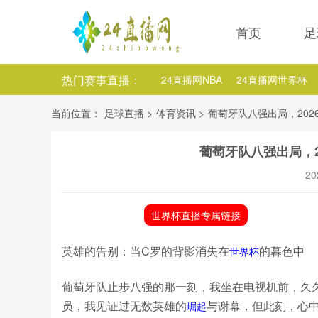
首页
足
热门赛事直播：
24直播网NBA
24直播网世界杯
24直播网中超
24直播网法乙
当前位置：
足球直播
>
体育资讯
>
葡萄牙队八强出局，202
24直播网NBA国王
24直播网NB
葡萄牙队八强出局，2
24直播网NBA独行侠
20
世界杯直播专属链接
英雄的告别：当C罗的背影消失在
的暮色中
世界杯
葡萄牙队止步八强的那一刻，我坐在电视机前，久
员，我见证过无数英雄的
与谢幕，但此刻，心
崛起