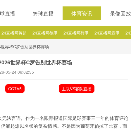
球直播
篮球直播
体育资讯
录像回放
24直播网英超
24直播网德甲
24直播网荷甲
24直播网意甲
2
24直播网西乙
24直播网英冠
24直播网日职乙
24直播网NBA排行
6世界杯C罗告别世界杯赛场
A德罗赞
24直播网NBA德拉季奇
24直播网NBA热火
24直播网NB
026世界杯C罗告别世界杯赛场
26-05-24 06:02:35
CCTV5
主队VS客队直播
久无法言语。作为一名跟踪报道国际足球赛事三十年的体育评论
中仍涌起难以名状的复杂情感。不是因为葡萄牙输掉了比赛，而