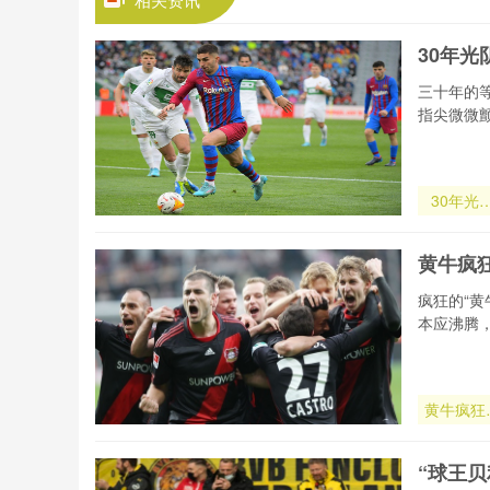
30年
三十年的
指尖微微
30年光
封印
黄牛疯
疯狂的“
本应沸腾
黄牛疯狂
作总决赛
票
“球王