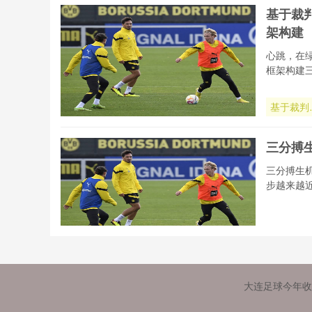
获证实
基于裁
2026世
架构建
杯归属已
心跳，在
框架构建
基于裁判
心率的
2026世
三分搏
杯赛场负
动态监测
三分搏生
智慧评估
步越来越
架构建
三分搏生
**“可
大连足球今年收
究”**