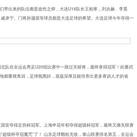
他们带出来的队伍都是血性之师，大连U16队长王柏寒，刘丛赫、李晨
、戚录宁、门将孙灏源等球员都是大连足球的希望。大连足球今年夺得一
北队在全运会男足U20组比赛中一路过关斩将，最终拿得冠军！此番武
在各地都重视青训，足球氛围好，底蕴深厚且能培养出更多青训人才的省
京国安夺得足协杯冠军。上海申花年初夺得超级杯冠军，最终又痛失联赛
“超级杯夺冠魔咒”了！ 山东足球颗粒无收，泰山联赛排名第五，全运会