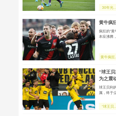
30年光
封印
黄牛疯
疯狂的“
本应沸腾
黄牛疯狂
作总决赛
票
“球王
为之震动
球王贝利
属，终于
“球王贝
临终预言