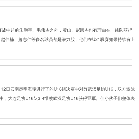
了征战中超的朱鹏宇、毛伟杰之外，黄山、彭顺杰也有理由在一线队获得
赵佳楠、萧志仁等多名球员都是潜力股，他们在U21联赛如果持续有上
12日云南昆明海埂进行了的U16组决赛中对阵武汉足协U16，双方激战
中，大连足协U16队3-4惜败武汉足协U16获得亚军。但小伙子们整体表