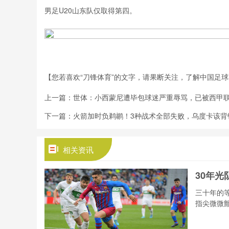
男足U20山东队仅取得第四。
【您若喜欢“刀锋体育”的文字，请果断关注，了解中国足
上一篇：
世体：小西蒙尼遭毕包球迷严重辱骂，已被西甲
下一篇：
火箭加时负鹈鹕！3种战术全部失败，乌度卡该背
相关资讯
30年
三十年的
指尖微微