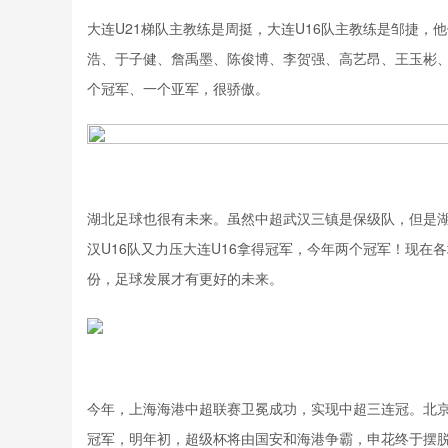
大连U21梯队主教练是周挺，大连U16队主教练是邹捷，
浩、于子健、詹禹墨、陈俊博、李贺强、高艺昂、王玉彬
个冠军、一个亚军，很骄傲。
湖北足球也很有未来。虽然中超武汉三镇是保级队，但是湖
汉U16队又力压大连U16拿得冠军，今年两个冠军！现
份，足球发展才有更好的未来。
今年，上海海港中超联赛卫冕成功，实现中超三连冠。北
冠军，明年初，超级杯将由国安和海港争霸，申花终于摆脱