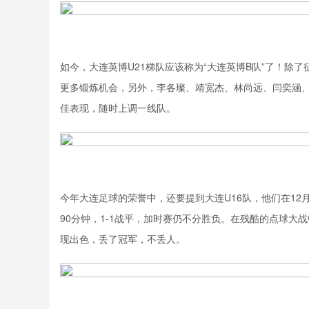
如今，大连英博U21梯队应该称为“大连英博B队”了！除
更多锻炼机会，另外，李各璨、靖宽杰、林尚远、闫奕涵、
佳表现，随时上调一线队。
今年大连足球的荣誉中，还要提到大连U16队，他们在12月
90分钟，1-1战平，加时赛仍不分胜负。在残酷的点球大战
现出色，丢了冠军，不丢人。