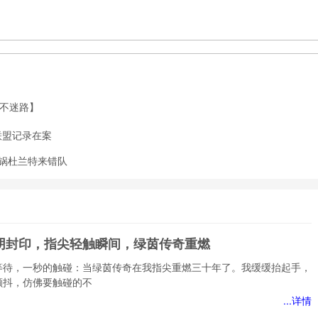
球不迷路】
联盟记录在案
锅杜兰特来错队
光阴封印，指尖轻触瞬间，绿茵传奇重燃
等待，一秒的触碰：当绿茵传奇在我指尖重燃三十年了。我缓缓抬起手，
颤抖，仿佛要触碰的不
...详情