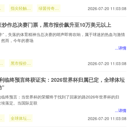
阴
指尖轻触瞬
绿茵传奇重
2026-07-20 11:03:08
间
燃
狂炒作总决赛门票，黑市报价飙升至10万美元以上
黄牛”，失落的体育精神当总决赛的哨声即将吹响，属于球迷的热血与激情
，然而，今年的赛场
...详情
炒
黑市报价飙
2026-07-20 11:03:08
门
升至10万
美元以上
贝利临终预言终获证实：2026世界杯归属已定，全球体坛
”
的临终预言：当世界杯的荣耀终于找到了回家的路2026年世界杯的归
尘埃落定。当国际足联
...详情
利
全球体坛为
2026-07-20 11:03:08
终
之震动”