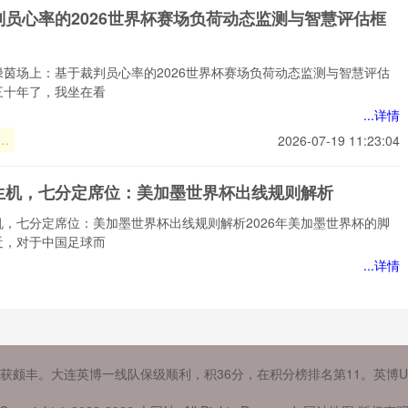
：
判员心率的2026世界杯赛场负荷动态监测与智慧评估框
界
定
绿茵场上：基于裁判员心率的2026世界杯赛场负荷动态监测与智慧评估
三十年了，我坐在看
...详情
员
2026-07-19 11:23:04
界
生机，七分定席位：美加墨世界杯出线规则解析
荷
与
机，七分定席位：美加墨世界杯出线规则解析2026年美加墨世界杯的脚
框
近，对于中国足球而
...详情
机
七分定席
2026-07-19 11:23:04
位：美加墨
世界杯出线
开合屋顶动态场景下SoFi体育场热环境智能调控方法研
规则解析
获颇丰。大连英博一线队保级顺利，积36分，在积分榜排名第11。英博U2