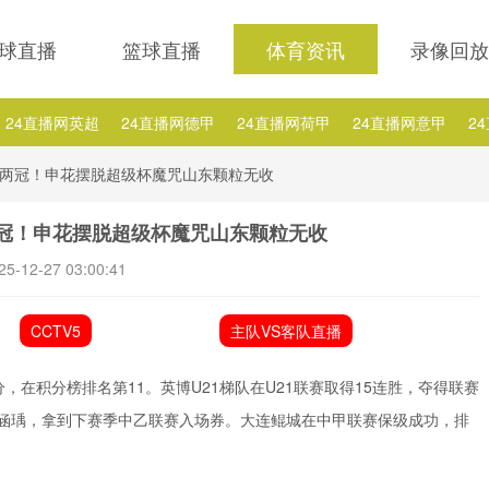
球直播
篮球直播
体育资讯
录像回放
24直播网英超
24直播网德甲
24直播网荷甲
24直播网意甲
2
24直播网西乙
24直播网英冠
24直播网日职乙
24直播网NBA排行
两冠！申花摆脱超级杯魔咒山东颗粒无收
A德罗赞
24直播网NBA德拉季奇
24直播网NBA热火
24直播网NB
冠！申花摆脱超级杯魔咒山东颗粒无收
25-12-27 03:00:41
CCTV5
主队VS客队直播
，在积分榜排名第11。英博U21梯队在U21联赛取得15连胜，夺得联赛
连涵瑀，拿到下赛季中乙联赛入场券。大连鲲城在中甲联赛保级成功，排