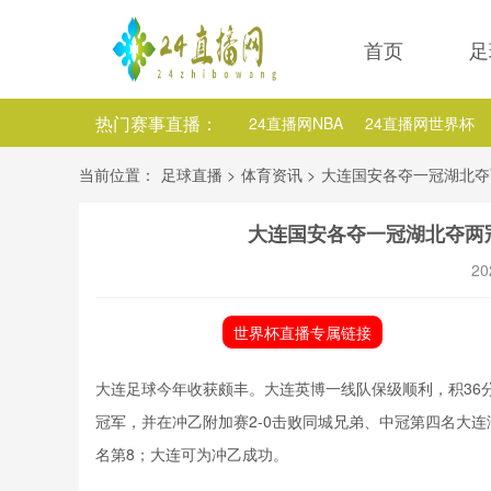
首页
足
热门赛事直播：
24直播网NBA
24直播网世界杯
24直播网中超
24直播网法乙
当前位置：
足球直播
>
体育资讯
>
大连国安各夺一冠湖北夺
24直播网NBA国王
24直播网NB
大连国安各夺一冠湖北夺两
24直播网NBA独行侠
20
世界杯直播专属链接
大连足球今年收获颇丰。大连英博一线队保级顺利，积36分
冠军，并在冲乙附加赛2-0击败同城兄弟、中冠第四名大
名第8；大连可为冲乙成功。